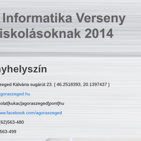
yhelyszín
zeged Kálvária sugárút 23. [ 46.2518393, 20.1397437 ]
goraszeged.hu
solat[kukac]agoraszeged[pont]hu
ww.facebook.com/agoraszeged
6(62)563-480
)563-499