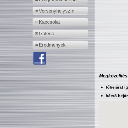
Versenyhelyszín
Kapcsolat
Galéria
Eredmények
Megközelítés
főbejárat
(g
hátsó bejár