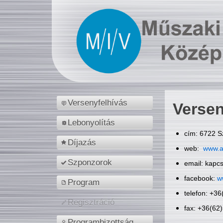
Versenyfelhívás
Versen
Lebonyolítás
cím: 6722 S
Díjazás
web:
www.a
Szponzorok
email: kapc
facebook:
w
Program
telefon: +3
Regisztráció
fax: +36(62
Programbizottság