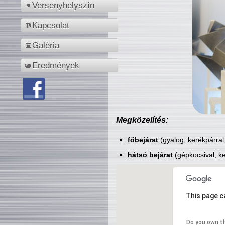
Versenyhelyszín
Kapcsolat
Galéria
Eredmények
Megközelítés:
főbejárat
(gyalog, kerékpárral
hátsó bejárat
(gépkocsival, ke
This page c
Do you own t