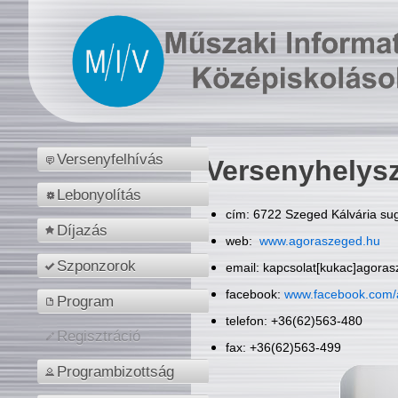
Versenyfelhívás
Versenyhelys
Lebonyolítás
cím: 6722 Szeged Kálvária sug
Díjazás
web:
www.agoraszeged.hu
Szponzorok
email: kapcsolat[kukac]agora
facebook:
www.facebook.com/
Program
telefon: +36(62)563-480
Regisztráció
fax: +36(62)563-499
Programbizottság