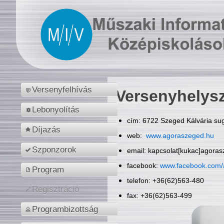
Versenyfelhívás
Versenyhelys
Lebonyolítás
cím: 6722 Szeged Kálvária sug
Díjazás
web:
www.agoraszeged.hu
Szponzorok
email: kapcsolat[kukac]agora
facebook:
www.facebook.com/
Program
telefon: +36(62)563-480
Regisztráció
fax: +36(62)563-499
Programbizottság