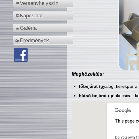
Versenyhelyszín
Kapcsolat
Galéria
Eredmények
Megközelítés:
főbejárat
(gyalog, kerékpárral
hátsó bejárat
(gépkocsival, ke
This page c
Do you own t