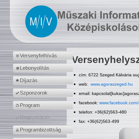
Versenyfelhívás
Versenyhelys
Lebonyolítás
cím: 6722 Szeged Kálvária sug
Díjazás
web:
www.agoraszeged.hu
Szponzorok
email: kapcsolat[kukac]agora
facebook:
www.facebook.com/
Program
telefon: +36(62)563-480
Regisztráció
fax: +36(62)563-499
Programbizottság