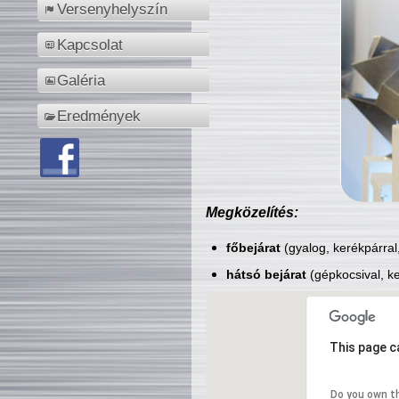
Versenyhelyszín
Kapcsolat
Galéria
Eredmények
Megközelítés:
főbejárat
(gyalog, kerékpárral
hátsó bejárat
(gépkocsival, ke
This page c
Do you own t