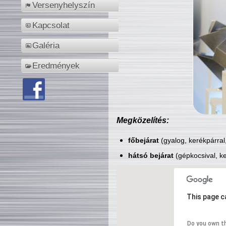
Versenyhelyszín
Kapcsolat
Galéria
Eredmények
Megközelítés:
főbejárat
(gyalog, kerékpárral
hátsó bejárat
(gépkocsival, ke
This page c
Do you own t