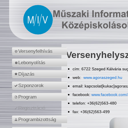
Versenyfelhívás
Versenyhelys
Lebonyolítás
cím: 6722 Szeged Kálvária sug
Díjazás
web:
www.agoraszeged.hu
Szponzorok
email: kapcsolat[kukac]agora
facebook:
www.facebook.com/
Program
telefon: +36(62)563-480
Regisztráció
fax: +36(62)563-499
Programbizottság