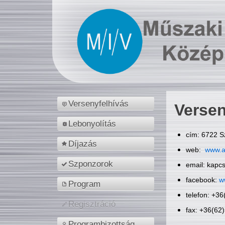
Versenyfelhívás
Versen
Lebonyolítás
cím: 6722 S
Díjazás
web:
www.a
Szponzorok
email: kapc
facebook:
w
Program
telefon: +3
Regisztráció
fax: +36(62
Programbizottság