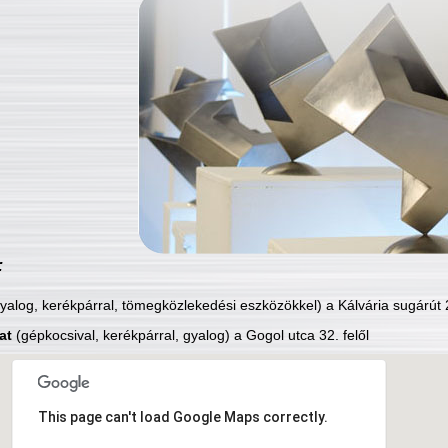
:
yalog, kerékpárral, tömegközlekedési eszközökkel) a Kálvária sugárút 2
at
(gépkocsival, kerékpárral, gyalog) a Gogol utca 32. felől
This page can't load Google Maps correctly.