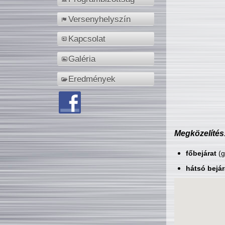
Versenyhelyszín
Kapcsolat
Galéria
Eredmények
Megközelítés
főbejárat
(g
hátsó bejár