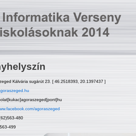
yhelyszín
zeged Kálvária sugárút 23. [ 46.2518393, 20.1397437 ]
goraszeged.hu
solat[kukac]agoraszeged[pont]hu
ww.facebook.com/agoraszeged
6(62)563-480
)563-499