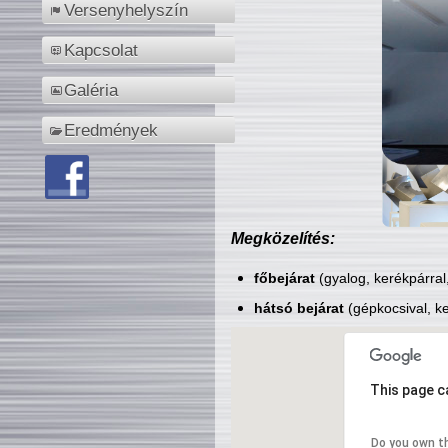
Versenyhelyszín
Kapcsolat
Galéria
Eredmények
Megközelítés:
főbejárat
(gyalog, kerékpárral
hátsó bejárat
(gépkocsival, ke
This page c
Do you own t