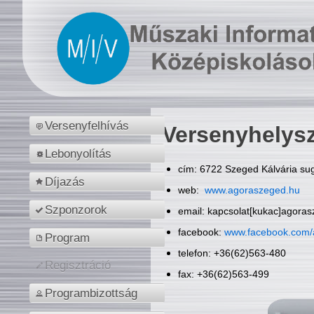
Versenyfelhívás
Versenyhelys
Lebonyolítás
cím: 6722 Szeged Kálvária sug
Díjazás
web:
www.agoraszeged.hu
Szponzorok
email: kapcsolat[kukac]agora
facebook:
www.facebook.com/
Program
telefon: +36(62)563-480
Regisztráció
fax: +36(62)563-499
Programbizottság