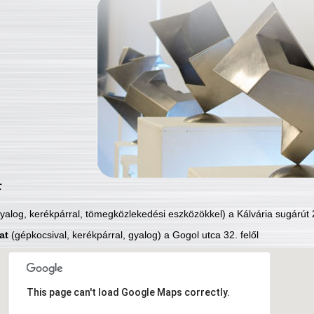
:
yalog, kerékpárral, tömegközlekedési eszközökkel) a Kálvária sugárút 2
at
(gépkocsival, kerékpárral, gyalog) a Gogol utca 32. felől
This page can't load Google Maps correctly.