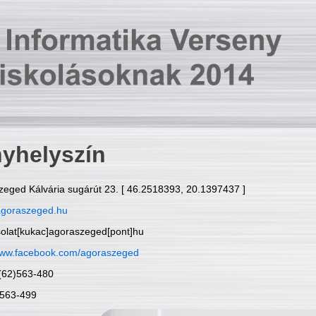
yhelyszín
zeged Kálvária sugárút 23. [ 46.2518393, 20.1397437 ]
goraszeged.hu
solat[kukac]agoraszeged[pont]hu
ww.facebook.com/agoraszeged
6(62)563-480
)563-499