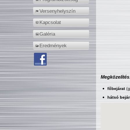
Versenyhelyszín
Kapcsolat
Galéria
Eredmények
Megközelítés
főbejárat
(g
hátsó bejár