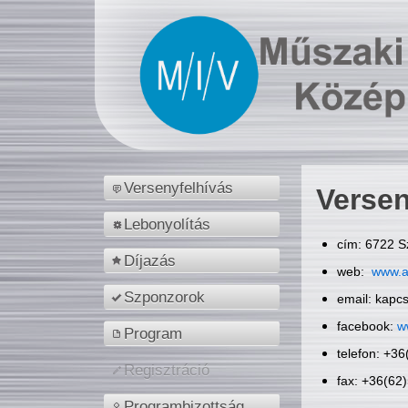
Versenyfelhívás
Versen
Lebonyolítás
cím: 6722 S
Díjazás
web:
www.a
Szponzorok
email: kapc
facebook:
w
Program
telefon: +3
Regisztráció
fax: +36(62
Programbizottság