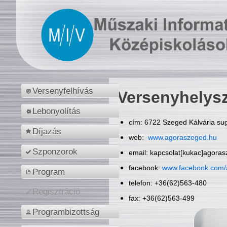
Versenyfelhívás
Versenyhelys
Lebonyolítás
cím: 6722 Szeged Kálvária sug
Díjazás
web:
www.agoraszeged.hu
Szponzorok
email: kapcsolat[kukac]agora
facebook:
www.facebook.com/
Program
telefon: +36(62)563-480
Regisztráció
fax: +36(62)563-499
Programbizottság