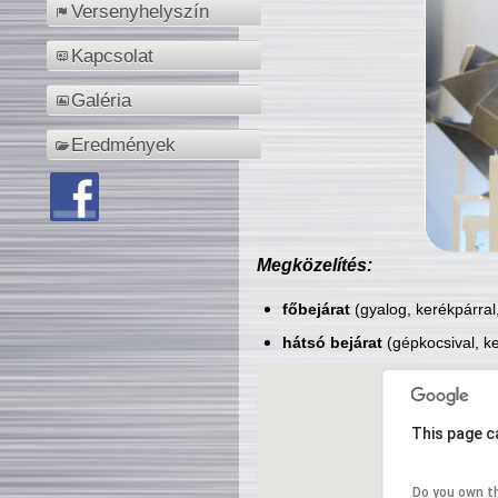
Versenyhelyszín
Kapcsolat
Galéria
Eredmények
Megközelítés:
főbejárat
(gyalog, kerékpárral
hátsó bejárat
(gépkocsival, ke
This page c
Do you own t