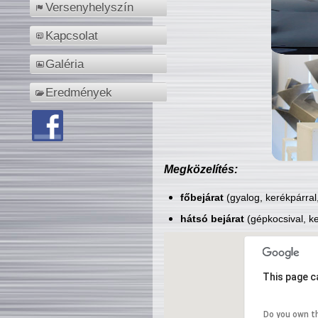
Versenyhelyszín
Kapcsolat
Galéria
Eredmények
Megközelítés:
főbejárat
(gyalog, kerékpárral
hátsó bejárat
(gépkocsival, ke
This page c
Do you own t