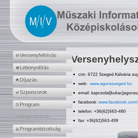
Versenyfelhívás
Versenyhelys
Lebonyolítás
cím: 6722 Szeged Kálvária sug
Díjazás
web:
www.agoraszeged.hu
Szponzorok
email: kapcsolat[kukac]agora
facebook:
www.facebook.com/
Program
telefon: +36(62)563-480
Regisztráció
fax: +36(62)563-499
Programbizottság