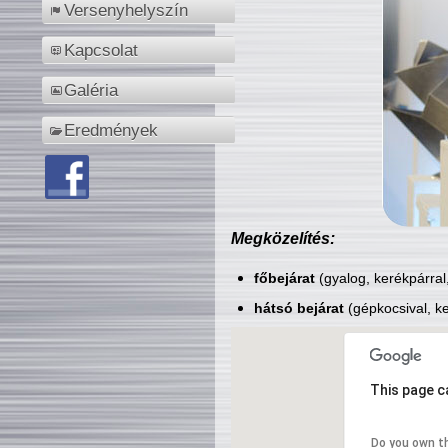
Versenyhelyszín
Kapcsolat
Galéria
Eredmények
Megközelítés:
főbejárat
(gyalog, kerékpárral
hátsó bejárat
(gépkocsival, ke
This page c
Do you own t