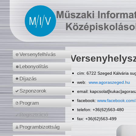
Versenyfelhívás
Versenyhelys
Lebonyolítás
cím: 6722 Szeged Kálvária sug
Díjazás
web:
www.agoraszeged.hu
Szponzorok
email: kapcsolat[kukac]agora
facebook:
www.facebook.com/
Program
telefon: +36(62)563-480
Regisztráció
fax: +36(62)563-499
Programbizottság