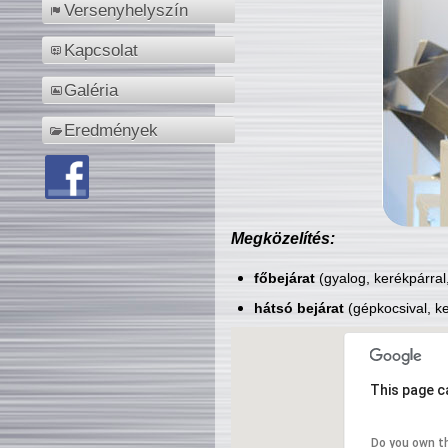
Versenyhelyszín
Kapcsolat
Galéria
Eredmények
Megközelítés:
főbejárat
(gyalog, kerékpárral
hátsó bejárat
(gépkocsival, ke
This page c
Do you own t