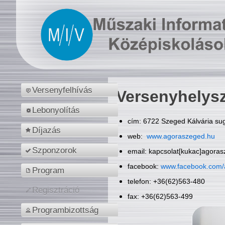
Versenyfelhívás
Versenyhelys
Lebonyolítás
cím: 6722 Szeged Kálvária sug
Díjazás
web:
www.agoraszeged.hu
Szponzorok
email: kapcsolat[kukac]agora
facebook:
www.facebook.com/
Program
telefon: +36(62)563-480
Regisztráció
fax: +36(62)563-499
Programbizottság