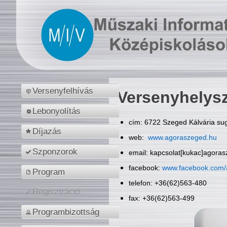
Versenyfelhívás
Versenyhelys
Lebonyolítás
cím: 6722 Szeged Kálvária sug
Díjazás
web:
www.agoraszeged.hu
Szponzorok
email: kapcsolat[kukac]agora
facebook:
www.facebook.com/
Program
telefon: +36(62)563-480
Regisztráció
fax: +36(62)563-499
Programbizottság