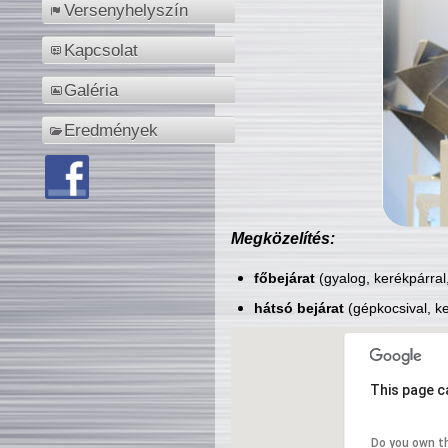
Versenyhelyszín
Kapcsolat
Galéria
Eredmények
Megközelítés:
főbejárat
(gyalog, kerékpárral
hátsó bejárat
(gépkocsival, ke
This page c
Do you own t