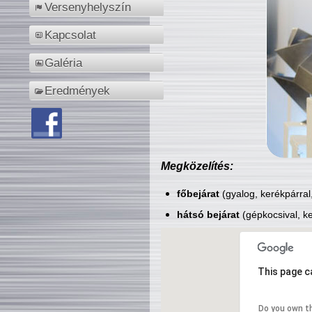
Versenyhelyszín
Kapcsolat
Galéria
Eredmények
Megközelítés:
főbejárat
(gyalog, kerékpárral
hátsó bejárat
(gépkocsival, ke
This page c
Do you own t