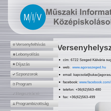
Versenyfelhívás
Versenyhelys
Lebonyolítás
cím: 6722 Szeged Kálvária sug
Díjazás
web:
www.agoraszeged.hu
Szponzorok
email: kapcsolat[kukac]agora
facebook:
www.facebook.com/
Program
telefon: +36(62)563-480
Regisztráció
fax: +36(62)563-499
Programbizottság