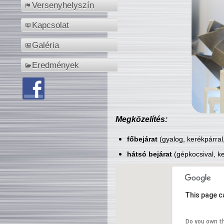
Versenyhelyszín
Kapcsolat
Galéria
Eredmények
Megközelítés:
főbejárat
(gyalog, kerékpárral
hátsó bejárat
(gépkocsival, ke
This page c
Do you own t