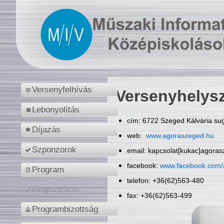
Versenyfelhívás
Versenyhelys
Lebonyolítás
cím: 6722 Szeged Kálvária sug
Díjazás
web:
www.agoraszeged.hu
Szponzorok
email: kapcsolat[kukac]agora
facebook:
www.facebook.com/
Program
telefon: +36(62)563-480
Regisztráció
fax: +36(62)563-499
Programbizottság