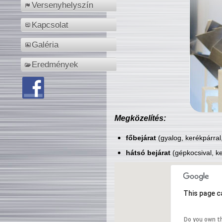
Versenyhelyszín
Kapcsolat
Galéria
Eredmények
Megközelítés:
főbejárat
(gyalog, kerékpárral
hátsó bejárat
(gépkocsival, ke
This page c
Do you own t