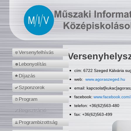
Versenyfelhívás
Versenyhelys
Lebonyolítás
cím: 6722 Szeged Kálvária sug
Díjazás
web:
www.agoraszeged.hu
Szponzorok
email: kapcsolat[kukac]agora
facebook:
www.facebook.com/
Program
telefon: +36(62)563-480
Regisztráció
fax: +36(62)563-499
Programbizottság