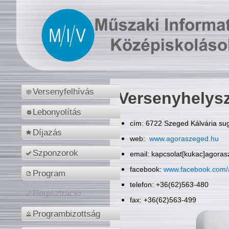
Versenyfelhívás
Versenyhelys
Lebonyolítás
cím: 6722 Szeged Kálvária sug
Díjazás
web:
www.agoraszeged.hu
Szponzorok
email: kapcsolat[kukac]agora
facebook:
www.facebook.com/
Program
telefon: +36(62)563-480
Regisztráció
fax: +36(62)563-499
Programbizottság