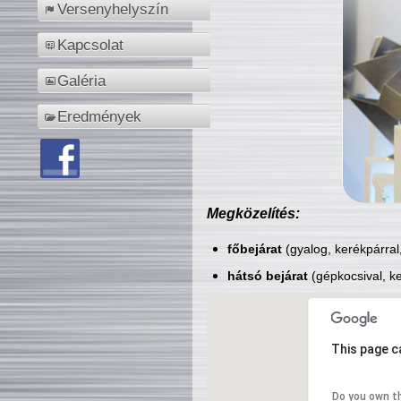
Versenyhelyszín
Kapcsolat
Galéria
Eredmények
Megközelítés:
főbejárat
(gyalog, kerékpárral
hátsó bejárat
(gépkocsival, ke
This page c
Do you own t