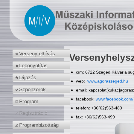
Versenyfelhívás
Versenyhelys
Lebonyolítás
cím: 6722 Szeged Kálvária sug
Díjazás
web:
www.agoraszeged.hu
Szponzorok
email: kapcsolat[kukac]agora
facebook:
www.facebook.com/
Program
telefon: +36(62)563-480
Regisztráció
fax: +36(62)563-499
Programbizottság