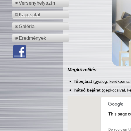
Versenyhelyszín
Kapcsolat
Galéria
Eredmények
Megközelítés:
főbejárat
(gyalog, kerékpárral
hátsó bejárat
(gépkocsival, ke
This page c
Do you own t