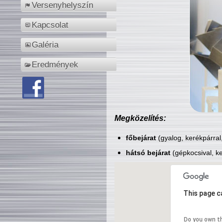
Versenyhelyszín
Kapcsolat
Galéria
Eredmények
Megközelítés:
főbejárat
(gyalog, kerékpárral
hátsó bejárat
(gépkocsival, ke
This page c
Do you own t