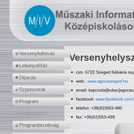
Versenyfelhívás
Versenyhelys
Lebonyolítás
cím: 6722 Szeged Kálvária sug
Díjazás
web:
www.agoraszeged.hu
Szponzorok
email: kapcsolat[kukac]agora
facebook:
www.facebook.com/
Program
telefon: +36(62)563-480
Regisztráció
fax: +36(62)563-499
Programbizottság