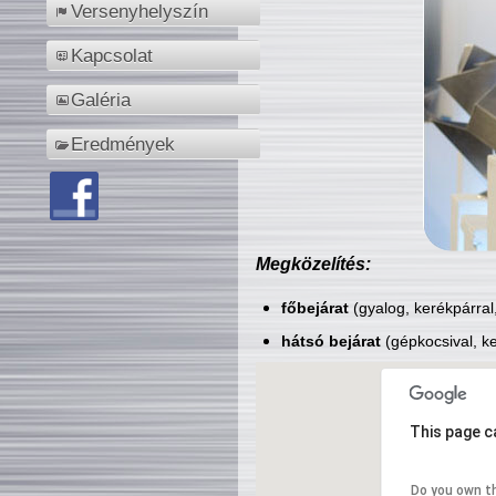
Versenyhelyszín
Kapcsolat
Galéria
Eredmények
Megközelítés:
főbejárat
(gyalog, kerékpárral
hátsó bejárat
(gépkocsival, ke
This page c
Do you own t