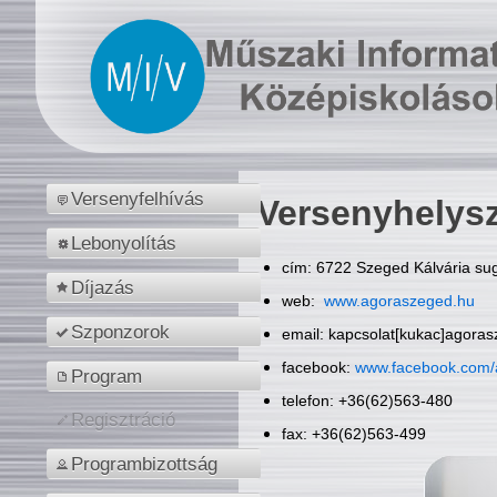
Versenyfelhívás
Versenyhelys
Lebonyolítás
cím: 6722 Szeged Kálvária sug
Díjazás
web:
www.agoraszeged.hu
Szponzorok
email: kapcsolat[kukac]agora
facebook:
www.facebook.com/
Program
telefon: +36(62)563-480
Regisztráció
fax: +36(62)563-499
Programbizottság