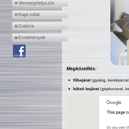
Versenyhelyszín
Kapcsolat
Galéria
Eredmények
Megközelítés:
főbejárat
(gyalog, kerékpárral
hátsó bejárat
(gépkocsival, ke
This page c
Do you own t