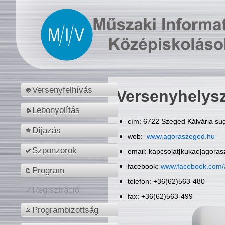
Versenyfelhívás
Versenyhelys
Lebonyolítás
cím: 6722 Szeged Kálvária sug
Díjazás
web:
www.agoraszeged.hu
Szponzorok
email: kapcsolat[kukac]agora
facebook:
www.facebook.com/
Program
telefon: +36(62)563-480
Regisztráció
fax: +36(62)563-499
Programbizottság