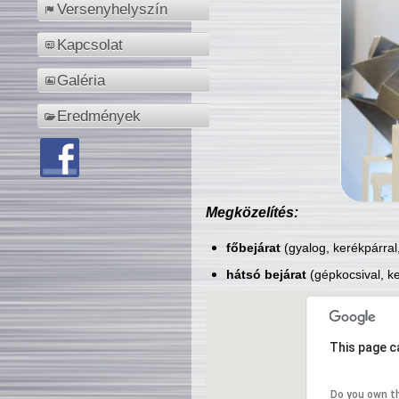
Versenyhelyszín
Kapcsolat
Galéria
Eredmények
Megközelítés:
főbejárat
(gyalog, kerékpárral
hátsó bejárat
(gépkocsival, ke
This page c
Do you own t