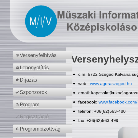
Versenyfelhívás
Versenyhelys
Lebonyolítás
cím: 6722 Szeged Kálvária sug
Díjazás
web:
www.agoraszeged.hu
Szponzorok
email: kapcsolat[kukac]agora
facebook:
www.facebook.com/
Program
telefon: +36(62)563-480
Regisztráció
fax: +36(62)563-499
Programbizottság