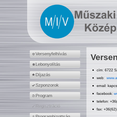
Versenyfelhívás
Versen
Lebonyolítás
cím: 6722 S
Díjazás
web:
www.a
Szponzorok
email: kapc
facebook:
w
Program
telefon: +3
Regisztráció
fax: +36(62
Programbizottság