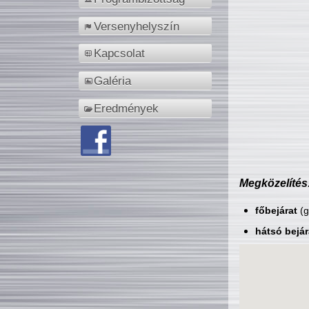
Versenyhelyszín
Kapcsolat
Galéria
Eredmények
Megközelítés
főbejárat
(g
hátsó bejár