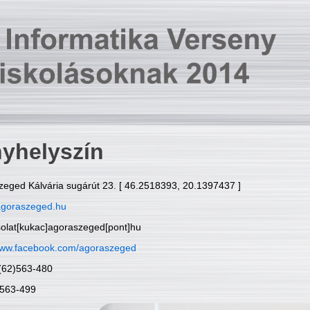
yhelyszín
zeged Kálvária sugárút 23. [ 46.2518393, 20.1397437 ]
goraszeged.hu
solat[kukac]agoraszeged[pont]hu
ww.facebook.com/agoraszeged
6(62)563-480
)563-499