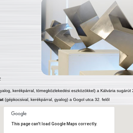
:
yalog, kerékpárral, tömegközlekedési eszközökkel) a Kálvária sugárút 2
at
(gépkocsival, kerékpárral, gyalog) a Gogol utca 32. felől
This page can't load Google Maps correctly.