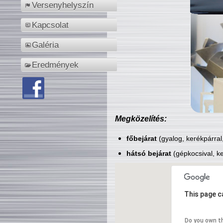
Versenyhelyszín
Kapcsolat
Galéria
Eredmények
Megközelítés:
főbejárat
(gyalog, kerékpárral
hátsó bejárat
(gépkocsival, ke
This page c
Do you own t