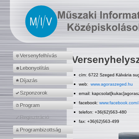
Versenyfelhívás
Versenyhelys
Lebonyolítás
cím: 6722 Szeged Kálvária sug
Díjazás
web:
www.agoraszeged.hu
Szponzorok
email: kapcsolat[kukac]agora
facebook:
www.facebook.com/
Program
telefon: +36(62)563-480
Regisztráció
fax: +36(62)563-499
Programbizottság