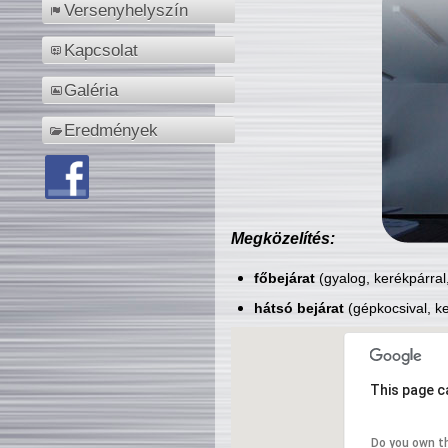
Versenyhelyszín
Kapcsolat
Galéria
Eredmények
Megközelítés:
főbejárat
(gyalog, kerékpárral
hátsó bejárat
(gépkocsival, ke
This page c
Do you own t