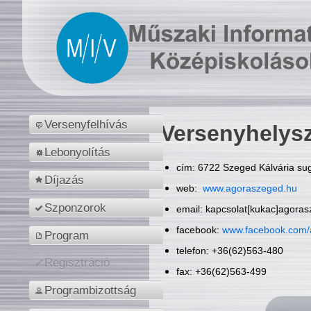
Versenyfelhívás
Versenyhelys
Lebonyolítás
cím: 6722 Szeged Kálvária sug
Díjazás
web:
www.agoraszeged.hu
Szponzorok
email: kapcsolat[kukac]agora
facebook:
www.facebook.com/
Program
telefon: +36(62)563-480
Regisztráció
fax: +36(62)563-499
Programbizottság