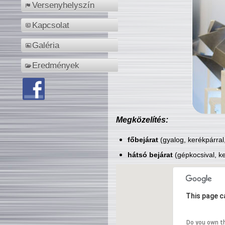
Versenyhelyszín
Kapcsolat
Galéria
Eredmények
Megközelítés:
főbejárat
(gyalog, kerékpárral
hátsó bejárat
(gépkocsival, ke
This page c
Do you own t