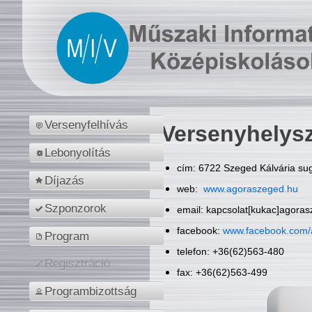
Versenyfelhívás
Versenyhelys
Lebonyolítás
cím: 6722 Szeged Kálvária sug
Díjazás
web:
www.agoraszeged.hu
Szponzorok
email: kapcsolat[kukac]agora
facebook:
www.facebook.com/
Program
telefon: +36(62)563-480
Regisztráció
fax: +36(62)563-499
Programbizottság