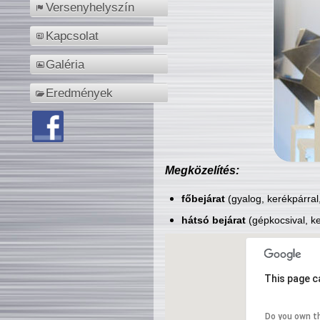
Versenyhelyszín
Kapcsolat
Galéria
Eredmények
Megközelítés:
főbejárat
(gyalog, kerékpárral
hátsó bejárat
(gépkocsival, ke
This page c
Do you own t