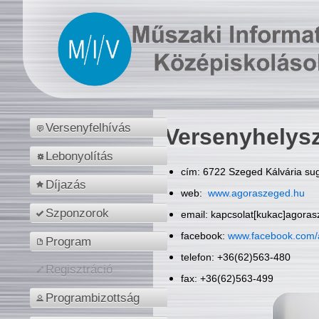
Versenyfelhívás
Versenyhelys
Lebonyolítás
cím: 6722 Szeged Kálvária sug
Díjazás
web:
www.agoraszeged.hu
Szponzorok
email: kapcsolat[kukac]agora
facebook:
www.facebook.com/
Program
telefon: +36(62)563-480
Regisztráció
fax: +36(62)563-499
Programbizottság