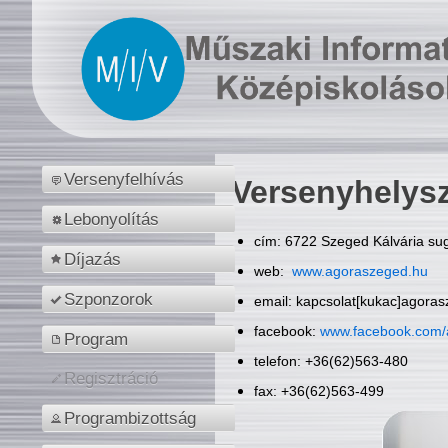
Versenyfelhívás
Versenyhelys
Lebonyolítás
cím: 6722 Szeged Kálvária sug
Díjazás
web:
www.agoraszeged.hu
Szponzorok
email: kapcsolat[kukac]agora
facebook:
www.facebook.com/
Program
telefon: +36(62)563-480
Regisztráció
fax: +36(62)563-499
Programbizottság