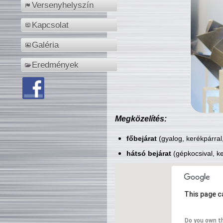
Versenyhelyszín
Kapcsolat
Galéria
Eredmények
Megközelítés:
főbejárat
(gyalog, kerékpárral
hátsó bejárat
(gépkocsival, ke
This page c
Do you own t