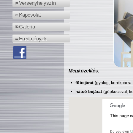
Versenyhelyszín
Kapcsolat
Galéria
Eredmények
Megközelítés:
főbejárat
(gyalog, kerékpárral
hátsó bejárat
(gépkocsival, ke
This page c
Do you own t