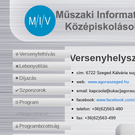
Versenyfelhívás
Versenyhelys
Lebonyolítás
cím: 6722 Szeged Kálvária sug
Díjazás
web:
www.agoraszeged.hu
Szponzorok
email: kapcsolat[kukac]agora
facebook:
www.facebook.com/
Program
telefon: +36(62)563-480
Regisztráció
fax: +36(62)563-499
Programbizottság