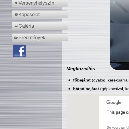
Versenyhelyszín
Kapcsolat
Galéria
Eredmények
Megközelítés:
főbejárat
(gyalog, kerékpárral
hátsó bejárat
(gépkocsival, ke
This page c
Do you own t