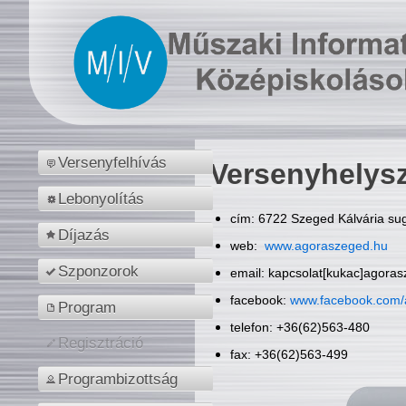
Versenyfelhívás
Versenyhelys
Lebonyolítás
cím: 6722 Szeged Kálvária sug
Díjazás
web:
www.agoraszeged.hu
Szponzorok
email: kapcsolat[kukac]agora
facebook:
www.facebook.com/
Program
telefon: +36(62)563-480
Regisztráció
fax: +36(62)563-499
Programbizottság