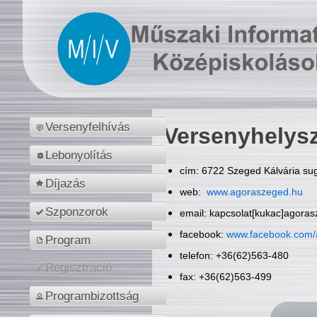
Versenyfelhívás
Versenyhelys
Lebonyolítás
cím: 6722 Szeged Kálvária sug
Díjazás
web:
www.agoraszeged.hu
Szponzorok
email: kapcsolat[kukac]agora
facebook:
www.facebook.com/
Program
telefon: +36(62)563-480
Regisztráció
fax: +36(62)563-499
Programbizottság