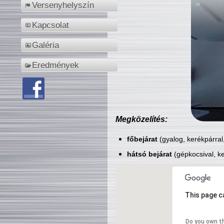
Versenyhelyszín
Kapcsolat
Galéria
Eredmények
Megközelítés:
főbejárat
(gyalog, kerékpárral
hátsó bejárat
(gépkocsival, ke
This page c
Do you own t