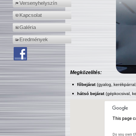
Versenyhelyszín
Kapcsolat
Galéria
Eredmények
Megközelítés:
főbejárat
(gyalog, kerékpárral
hátsó bejárat
(gépkocsival, ke
This page c
Do you own t