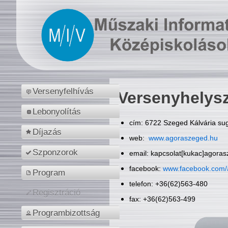
Versenyfelhívás
Versenyhelys
Lebonyolítás
cím: 6722 Szeged Kálvária sug
Díjazás
web:
www.agoraszeged.hu
Szponzorok
email: kapcsolat[kukac]agora
facebook:
www.facebook.com/
Program
telefon: +36(62)563-480
Regisztráció
fax: +36(62)563-499
Programbizottság