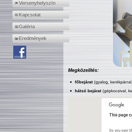
Versenyhelyszín
Kapcsolat
Galéria
Eredmények
Megközelítés:
főbejárat
(gyalog, kerékpárral
hátsó bejárat
(gépkocsival, ke
This page c
Do you own t