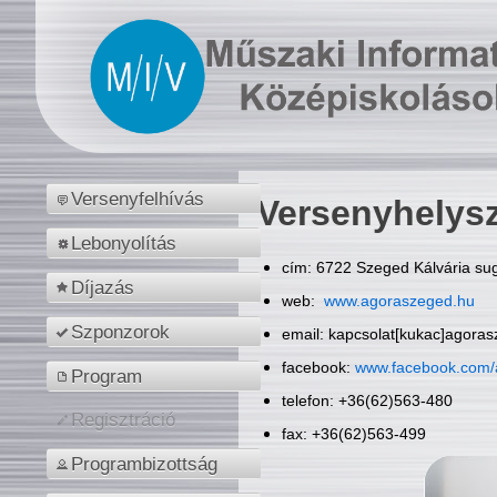
Versenyfelhívás
Versenyhelys
Lebonyolítás
cím: 6722 Szeged Kálvária sug
Díjazás
web:
www.agoraszeged.hu
Szponzorok
email: kapcsolat[kukac]agora
facebook:
www.facebook.com/
Program
telefon: +36(62)563-480
Regisztráció
fax: +36(62)563-499
Programbizottság