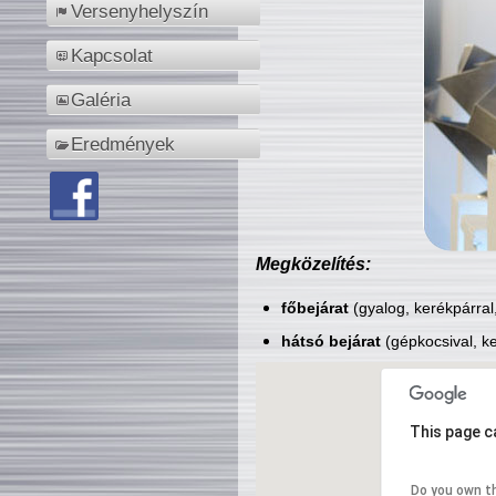
Versenyhelyszín
Kapcsolat
Galéria
Eredmények
Megközelítés:
főbejárat
(gyalog, kerékpárral
hátsó bejárat
(gépkocsival, ke
This page c
Do you own t