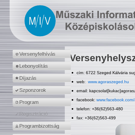
Versenyfelhívás
Versenyhelys
Lebonyolítás
cím: 6722 Szeged Kálvária sug
Díjazás
web:
www.agoraszeged.hu
Szponzorok
email: kapcsolat[kukac]agora
facebook:
www.facebook.com/
Program
telefon: +36(62)563-480
Regisztráció
fax: +36(62)563-499
Programbizottság