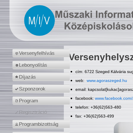
Versenyfelhívás
Versenyhelys
Lebonyolítás
cím: 6722 Szeged Kálvária sug
Díjazás
web:
www.agoraszeged.hu
Szponzorok
email: kapcsolat[kukac]agora
facebook:
www.facebook.com/
Program
telefon: +36(62)563-480
Regisztráció
fax: +36(62)563-499
Programbizottság