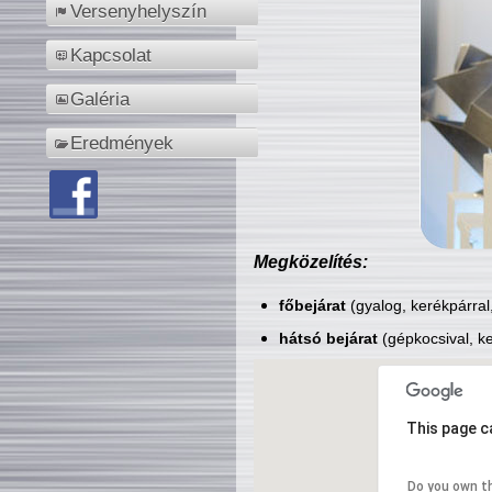
Versenyhelyszín
Kapcsolat
Galéria
Eredmények
Megközelítés:
főbejárat
(gyalog, kerékpárral
hátsó bejárat
(gépkocsival, ke
This page c
Do you own t