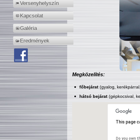
Versenyhelyszín
Kapcsolat
Galéria
Eredmények
Megközelítés:
főbejárat
(gyalog, kerékpárral
hátsó bejárat
(gépkocsival, ke
This page c
Do you own t