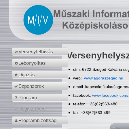
Versenyfelhívás
Versenyhelys
Lebonyolítás
cím: 6722 Szeged Kálvária sug
Díjazás
web:
www.agoraszeged.hu
Szponzorok
email: kapcsolat[kukac]agora
facebook:
www.facebook.com/
Program
telefon: +36(62)563-480
Regisztráció
fax: +36(62)563-499
Programbizottság