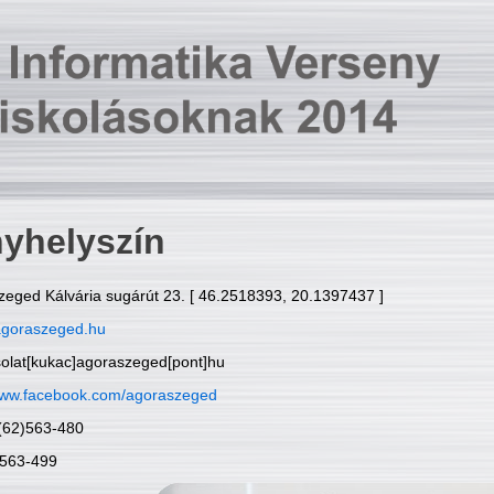
yhelyszín
zeged Kálvária sugárút 23. [ 46.2518393, 20.1397437 ]
goraszeged.hu
solat[kukac]agoraszeged[pont]hu
ww.facebook.com/agoraszeged
6(62)563-480
)563-499