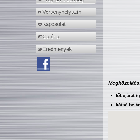
Versenyhelyszín
Kapcsolat
Galéria
Eredmények
Megközelítés
főbejárat
(g
hátsó bejár