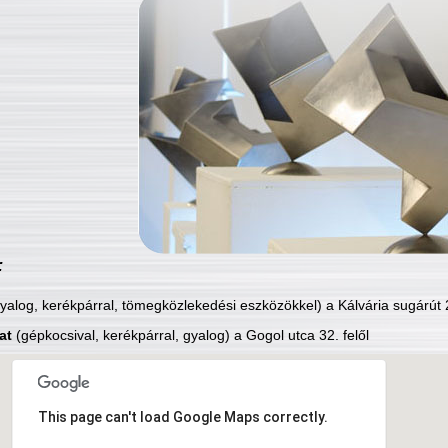
:
yalog, kerékpárral, tömegközlekedési eszközökkel) a Kálvária sugárút 2
at
(gépkocsival, kerékpárral, gyalog) a Gogol utca 32. felől
This page can't load Google Maps correctly.