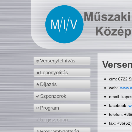
Versenyfelhívás
Versen
Lebonyolítás
cím: 6722 S
Díjazás
web:
www.a
Szponzorok
email: kapc
facebook:
w
Program
telefon: +3
Regisztráció
fax: +36(62
Programbizottság