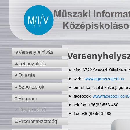
Versenyfelhívás
Versenyhelys
Lebonyolítás
cím: 6722 Szeged Kálvária sug
Díjazás
web:
www.agoraszeged.hu
Szponzorok
email: kapcsolat[kukac]agora
facebook:
www.facebook.com/
Program
telefon: +36(62)563-480
Regisztráció
fax: +36(62)563-499
Programbizottság