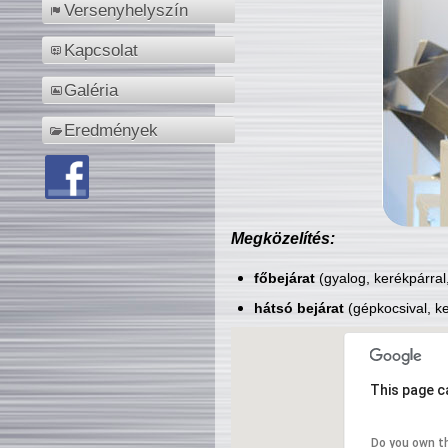
Versenyhelyszín
Kapcsolat
Galéria
Eredmények
Megközelítés:
főbejárat
(gyalog, kerékpárral
hátsó bejárat
(gépkocsival, ke
This page c
Do you own t