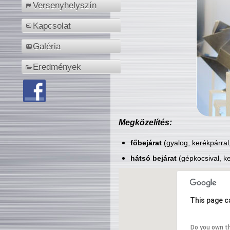
Versenyhelyszín
Kapcsolat
Galéria
Eredmények
Megközelítés:
főbejárat
(gyalog, kerékpárral
hátsó bejárat
(gépkocsival, ke
This page c
Do you own t