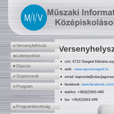
Versenyfelhívás
Versenyhelys
Lebonyolítás
cím: 6722 Szeged Kálvária sug
Díjazás
web:
www.agoraszeged.hu
Szponzorok
email: kapcsolat[kukac]agora
facebook:
www.facebook.com/
Program
telefon: +36(62)563-480
Regisztráció
fax: +36(62)563-499
Programbizottság