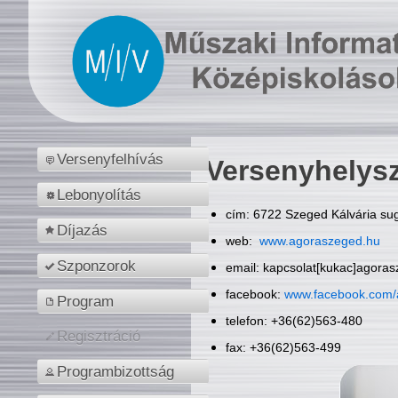
Versenyfelhívás
Versenyhelys
Lebonyolítás
cím: 6722 Szeged Kálvária sug
Díjazás
web:
www.agoraszeged.hu
Szponzorok
email: kapcsolat[kukac]agora
facebook:
www.facebook.com/
Program
telefon: +36(62)563-480
Regisztráció
fax: +36(62)563-499
Programbizottság