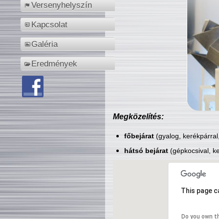
Versenyhelyszín
Kapcsolat
Galéria
Eredmények
Megközelítés:
főbejárat
(gyalog, kerékpárral
hátsó bejárat
(gépkocsival, ke
This page c
Do you own t