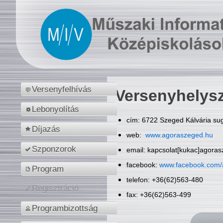
Versenyfelhívás
Versenyhelys
Lebonyolítás
cím: 6722 Szeged Kálvária sug
Díjazás
web:
www.agoraszeged.hu
Szponzorok
email: kapcsolat[kukac]agora
facebook:
www.facebook.com/
Program
telefon: +36(62)563-480
Regisztráció
fax: +36(62)563-499
Programbizottság