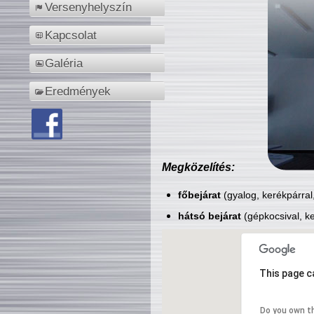
Versenyhelyszín
Kapcsolat
Galéria
Eredmények
Megközelítés:
főbejárat
(gyalog, kerékpárral
hátsó bejárat
(gépkocsival, ke
This page c
Do you own t