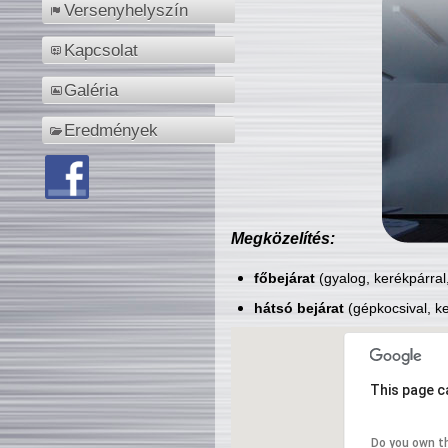
Versenyhelyszín
Kapcsolat
Galéria
Eredmények
Megközelítés:
főbejárat
(gyalog, kerékpárral
hátsó bejárat
(gépkocsival, ke
This page c
Do you own t