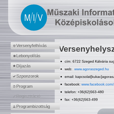
Versenyfelhívás
Versenyhelys
Lebonyolítás
cím: 6722 Szeged Kálvária sug
Díjazás
web:
www.agoraszeged.hu
Szponzorok
email: kapcsolat[kukac]agora
facebook:
www.facebook.com/
Program
telefon: +36(62)563-480
Regisztráció
fax: +36(62)563-499
Programbizottság