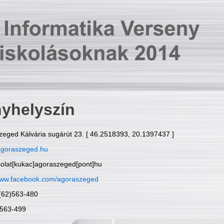
yhelyszín
zeged Kálvária sugárút 23. [ 46.2518393, 20.1397437 ]
goraszeged.hu
solat[kukac]agoraszeged[pont]hu
ww.facebook.com/agoraszeged
6(62)563-480
)563-499