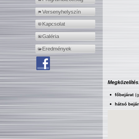
Versenyhelyszín
Kapcsolat
Galéria
Eredmények
Megközelítés
főbejárat
(g
hátsó bejár