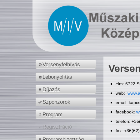
Versenyfelhívás
Versen
Lebonyolítás
cím: 6722 S
Díjazás
web:
www.a
Szponzorok
email: kapc
facebook:
w
Program
telefon: +3
Regisztráció
fax: +36(62
Programbizottság