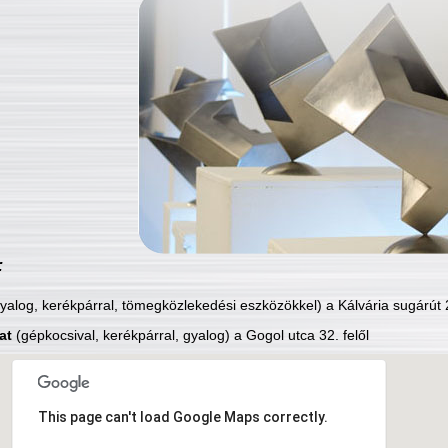
:
yalog, kerékpárral, tömegközlekedési eszközökkel) a Kálvária sugárút 2
at
(gépkocsival, kerékpárral, gyalog) a Gogol utca 32. felől
This page can't load Google Maps correctly.