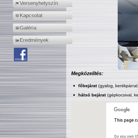
Versenyhelyszín
Kapcsolat
Galéria
Eredmények
Megközelítés:
főbejárat
(gyalog, kerékpárral
hátsó bejárat
(gépkocsival, ke
This page c
Do you own t