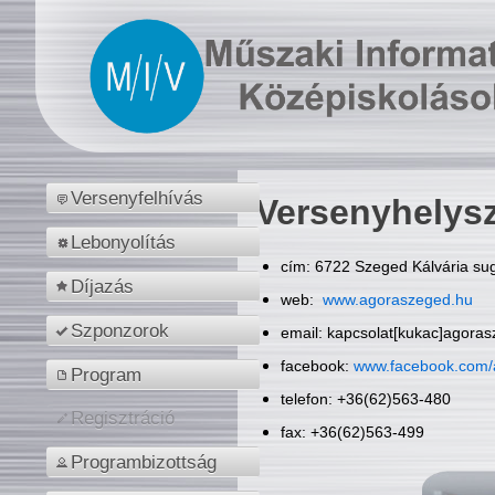
Versenyfelhívás
Versenyhelys
Lebonyolítás
cím: 6722 Szeged Kálvária sug
Díjazás
web:
www.agoraszeged.hu
Szponzorok
email: kapcsolat[kukac]agora
facebook:
www.facebook.com/
Program
telefon: +36(62)563-480
Regisztráció
fax: +36(62)563-499
Programbizottság