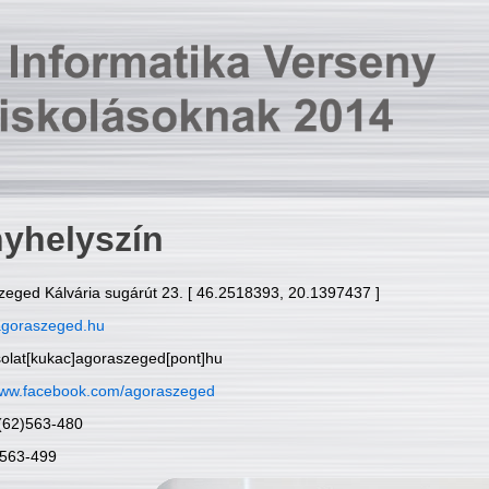
yhelyszín
zeged Kálvária sugárút 23. [ 46.2518393, 20.1397437 ]
goraszeged.hu
solat[kukac]agoraszeged[pont]hu
ww.facebook.com/agoraszeged
6(62)563-480
)563-499