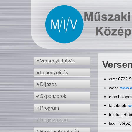
Versenyfelhívás
Versen
Lebonyolítás
cím: 6722 S
Díjazás
web:
www.a
Szponzorok
email: kapc
facebook:
w
Program
telefon: +3
Regisztráció
fax: +36(62
Programbizottság