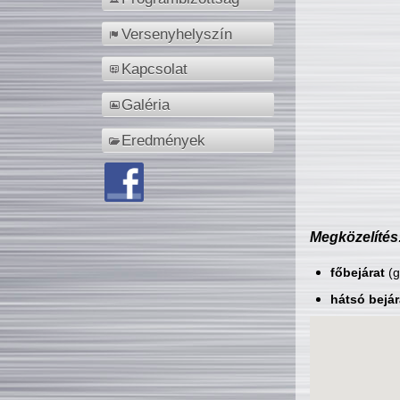
Versenyhelyszín
Kapcsolat
Galéria
Eredmények
Megközelítés
főbejárat
(g
hátsó bejár