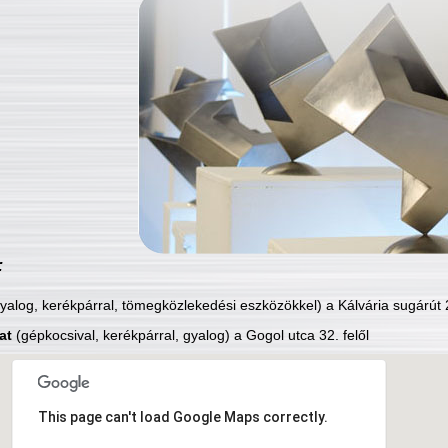
:
yalog, kerékpárral, tömegközlekedési eszközökkel) a Kálvária sugárút 2
at
(gépkocsival, kerékpárral, gyalog) a Gogol utca 32. felől
This page can't load Google Maps correctly.