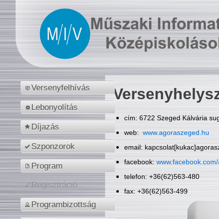
Versenyfelhívás
Versenyhelys
Lebonyolítás
cím: 6722 Szeged Kálvária sug
Díjazás
web:
www.agoraszeged.hu
Szponzorok
email: kapcsolat[kukac]agora
facebook:
www.facebook.com/
Program
telefon: +36(62)563-480
Regisztráció
fax: +36(62)563-499
Programbizottság