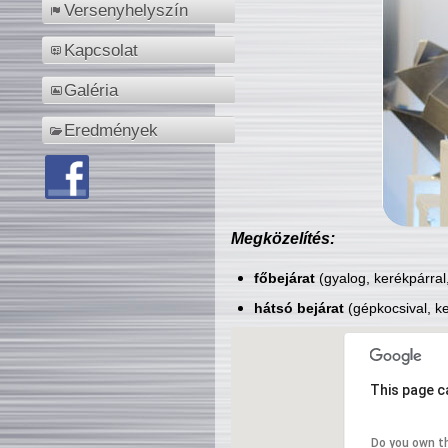
Versenyhelyszín
Kapcsolat
Galéria
Eredmények
Megközelítés:
főbejárat
(gyalog, kerékpárral
hátsó bejárat
(gépkocsival, ke
This page c
Do you own t