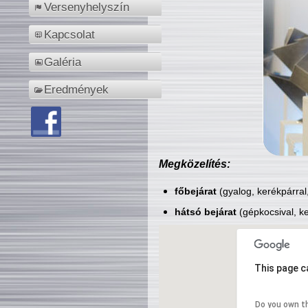
Versenyhelyszín
Kapcsolat
Galéria
Eredmények
Megközelítés:
főbejárat
(gyalog, kerékpárral
hátsó bejárat
(gépkocsival, ke
This page c
Do you own t