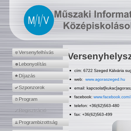
Versenyfelhívás
Versenyhelys
Lebonyolítás
cím: 6722 Szeged Kálvária sug
Díjazás
web:
www.agoraszeged.hu
Szponzorok
email: kapcsolat[kukac]agora
facebook:
www.facebook.com/
Program
telefon: +36(62)563-480
Regisztráció
fax: +36(62)563-499
Programbizottság