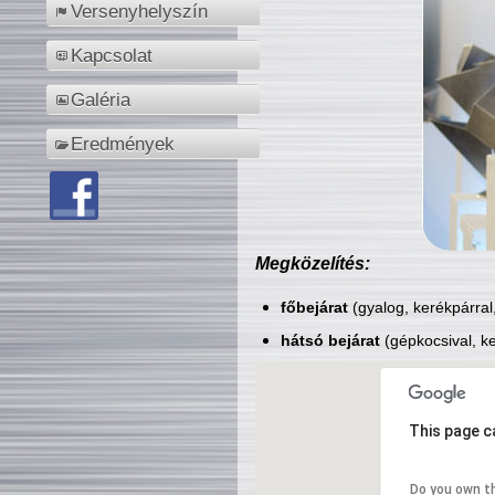
Versenyhelyszín
Kapcsolat
Galéria
Eredmények
Megközelítés:
főbejárat
(gyalog, kerékpárral
hátsó bejárat
(gépkocsival, ke
This page c
Do you own t