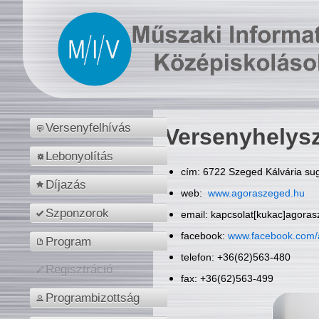
Versenyfelhívás
Versenyhelys
Lebonyolítás
cím: 6722 Szeged Kálvária sug
Díjazás
web:
www.agoraszeged.hu
Szponzorok
email: kapcsolat[kukac]agora
facebook:
www.facebook.com/
Program
telefon: +36(62)563-480
Regisztráció
fax: +36(62)563-499
Programbizottság