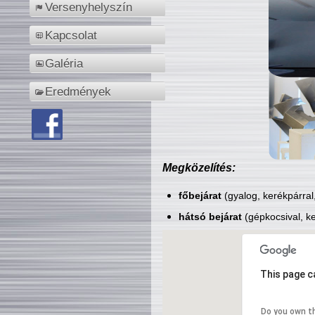
Versenyhelyszín
Kapcsolat
Galéria
Eredmények
Megközelítés:
főbejárat
(gyalog, kerékpárral
hátsó bejárat
(gépkocsival, ke
This page c
Do you own t