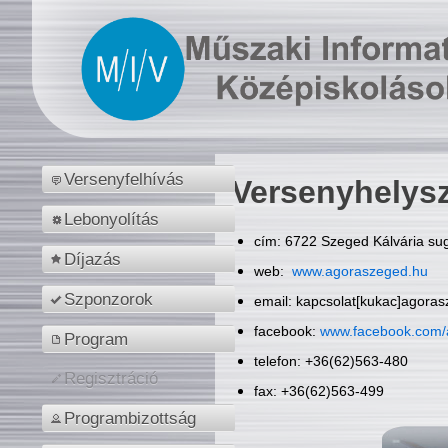
Versenyfelhívás
Versenyhelys
Lebonyolítás
cím: 6722 Szeged Kálvária sug
Díjazás
web:
www.agoraszeged.hu
Szponzorok
email: kapcsolat[kukac]agora
facebook:
www.facebook.com/
Program
telefon: +36(62)563-480
Regisztráció
fax: +36(62)563-499
Programbizottság