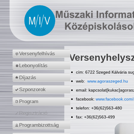
Versenyfelhívás
Versenyhelys
Lebonyolítás
cím: 6722 Szeged Kálvária sug
Díjazás
web:
www.agoraszeged.hu
Szponzorok
email: kapcsolat[kukac]agora
facebook:
www.facebook.com/
Program
telefon: +36(62)563-480
Regisztráció
fax: +36(62)563-499
Programbizottság