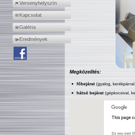
Versenyhelyszín
Kapcsolat
Galéria
Eredmények
Megközelítés:
főbejárat
(gyalog, kerékpárral
hátsó bejárat
(gépkocsival, ke
This page c
Do you own t